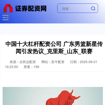
中国十大杠杆配资公司 广东男篮新星传
闻引发热议_克里斯_山东_联赛
来源：全胜达配资
网站：富牛配资
日期：2025-08-01
16:23:50
查看：198