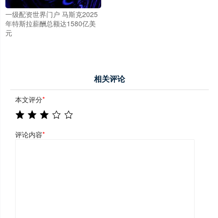
一级配资世界门户 马斯克2025
年特斯拉薪酬总额达1580亿美
元
相关评论
本文评分
*
评论内容
*