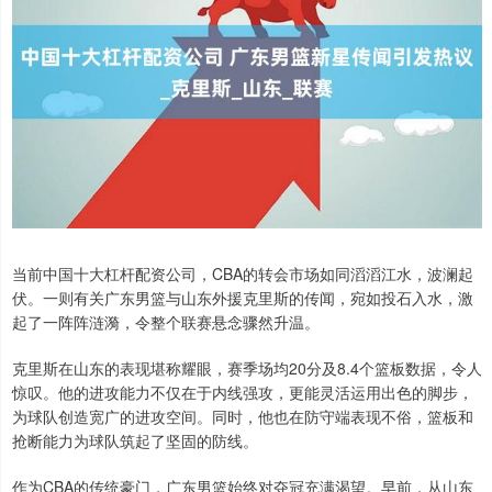
当前中国十大杠杆配资公司，CBA的转会市场如同滔滔江水，波澜起
伏。一则有关广东男篮与山东外援克里斯的传闻，宛如投石入水，激
起了一阵阵涟漪，令整个联赛悬念骤然升温。
克里斯在山东的表现堪称耀眼，赛季场均20分及8.4个篮板数据，令人
惊叹。他的进攻能力不仅在于内线强攻，更能灵活运用出色的脚步，
为球队创造宽广的进攻空间。同时，他也在防守端表现不俗，篮板和
抢断能力为球队筑起了坚固的防线。
作为CBA的传统豪门，广东男篮始终对夺冠充满渴望。早前，从山东