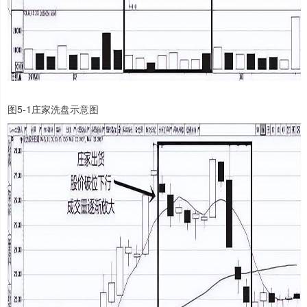
图5-1庄家洗盘示意图