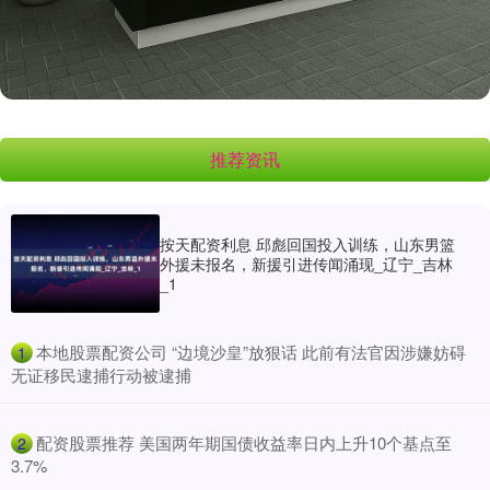
推荐资讯
按天配资利息 邱彪回国投入训练，山东男篮
外援未报名，新援引进传闻涌现_辽宁_吉林
_1
​本地股票配资公司 “边境沙皇”放狠话 此前有法官因涉嫌妨碍
1
无证移民逮捕行动被逮捕
​配资股票推荐 美国两年期国债收益率日内上升10个基点至
2
3.7%