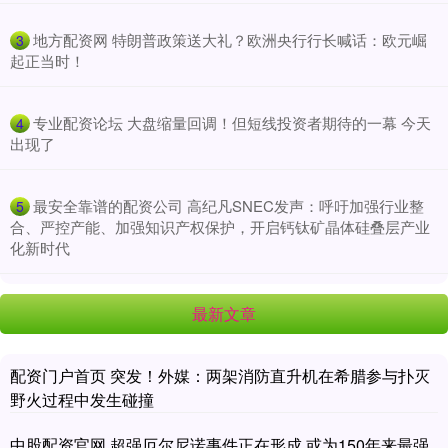
​地方配资网 特朗普政策送大礼？欧洲央行行长喊话：欧元崛
3
起正当时！
​专业配资论坛 大盘缩量回调！但短线投资者期待的一幕 今天
4
出现了
​最安全靠谱的配资公司 高纪凡SNEC发声：呼吁加强行业整
5
合、严控产能、加强知识产权保护，开启钙钛矿晶体硅叠层产业
化新时代
最新文章
配资门户首页 突发！外媒：两架消防直升机在希腊参与扑灭
野火过程中发生碰撞
中股配资官网 超强厄尔尼诺事件正在形成 或为150年来最强