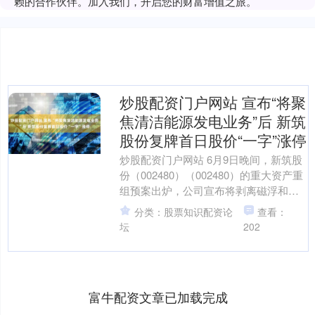
赖的合作伙伴。加入我们，开启您的财富增值之旅。
炒股配资门户网站 宣布“将聚
焦清洁能源发电业务”后 新筑
股份复牌首日股价“一字”涨停
炒股配资门户网站 6月9日晚间，新筑股
份（002480）（002480）的重大资产重
组预案出炉，公司宣布将剥离磁浮和桥
梁功能部件业务，聚焦于清洁能源发电
分类：股票知识配资论
查看：
业务。复....
坛
202
富牛配资文章已加载完成